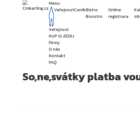
Menu
Veřejnost
Ceník
Bistro
Online
Ka
Boostro
registrace
ob
Veřejnost
KUP SI JÍZDU
Firmy
O nás
Kontakt
FAQ
So,ne,svátky platba v