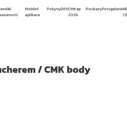
lendář
Mobilní
Pokyny
Děti
CMKap
Poukazy
Fotogalerie
N
sazenosti
aplikace
2026
CE
oucherem / CMK body