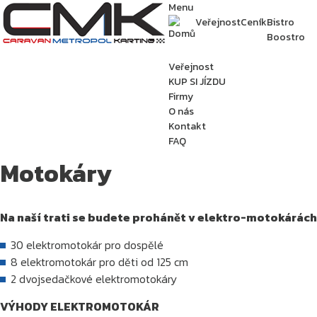
Menu
Veřejnost
Ceník
Bistro
Boostro
Veřejnost
KUP SI JÍZDU
Firmy
O nás
Kontakt
FAQ
Motokáry
Na naší trati se budete prohánět v elektro-motokárách
30 elektromotokár pro dospělé
8 elektromotokár pro děti od 125 cm
2 dvojsedačkové elektromotokáry
VÝHODY ELEKTROMOTOKÁR