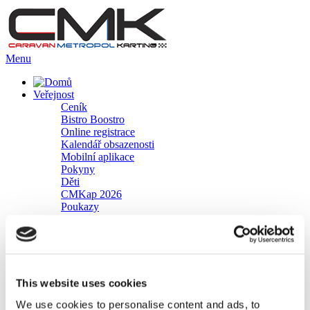
Menu
Veřejnost
Ceník
Bistro Boostro
Online registrace
Kalendář obsazenosti
Mobilní aplikace
Pokyny
Děti
CMKap 2026
Poukazy
Fotogalerie
NEVYCHÁZÍ CMK BODY NA CELOU JÍZDU?
Novinka – Interaktivní trať v nové hale CMKarting
Zličín
Slevomat průvodce
KUP SI JÍZDU
This website uses cookies
Po-Pá platba kartou
We use cookies to personalise content and ads, to
So,ne,svátky platba kartou