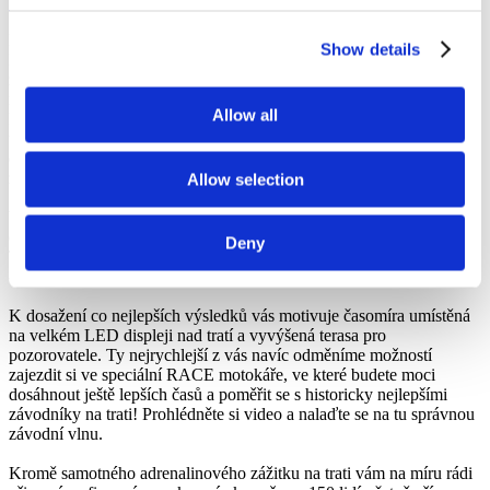
Virtuální prohlídka
GDPR
Láká vás si zazávodit na motokárách a poměřit si síly s ostatními?
Show details
Nebo si chcete jen vytvořit nový, nezapomenutelný, adrenalinový
zážitek se svými nejbližšími? Tak či tak, na nic nečekejte a přijďte
navštívit zbrusu novou arénu
Caravan Metropol Karting na Zličíně
,
Allow all
kde si můžete na téměř sedm set
metrů dlouhé tří úrovňové trati
s
unikátní klopenou zatáčkou o náklonu 30° zařádit na komfortních
elektro motokárách s vysokou akcelerací zajišťující pořádnou
zábavu.
Allow selection
V nabídce jsou polohovatelné elektro motokáry pro dospělé, děti a
dokonce i dvě dvousedadlové motokáry pro rodiče s menšími dětmi.
Deny
Trať je jako jedna z mála v České republice vhodná již pro děti od 5
- 6 let a to díky vyšší bezpečnosti
motokár
s elektrickým pohonem.
K dosažení co nejlepších výsledků vás motivuje časomíra umístěná
na velkém LED displeji nad tratí a vyvýšená terasa pro
pozorovatele. Ty nejrychlejší z vás navíc odměníme možností
zajezdit si ve speciální RACE motokáře, ve které budete moci
dosáhnout ještě lepších časů a poměřit se s historicky nejlepšími
závodníky na trati! Prohlédněte si video a nalaďte se na tu správnou
závodní vlnu.
Kromě samotného adrenalinového zážitku na trati vám na míru rádi