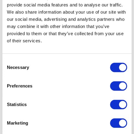
Po-Pá platba voucherem / CMK body
provide social media features and to analyse our traffic.
So,ne,svátky platba voucherem / CMK body
We also share information about your use of our site with
Firmy
our social media, advertising and analytics partners who
O nás
Motokáry
may combine it with other information that you’ve
Trať
provided to them or that they’ve collected from your use
GDPR
of their services.
Kontakt
FAQ
Veřejnost
Consent
KUP SI JÍZDU
Necessary
Firmy
Selection
O nás
Kontakt
FAQ
Preferences
CZ
/
EN
Statistics
O nás
Marketing
Motokáry
Trať