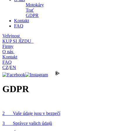
Motokáry
Trať
GDPR
Kontakt
FAQ
Veřejnost
KUP SI JÍZDU
Firmy
O nás
Kontakt
FAQ
CZ
/
EN
GDPR
2 Vaše údaje jsou v bezpečí
3 Správce vašich údajů