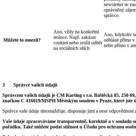
newsletter se zas
oprávněný záje
správce.
Ano, vždy na konkrétní
Ano, kdykoliv s
stránce. Např. zakázat
Můžete to omezit?
odhlásit přímo v
cookies nebo zrušit odběr
nebo přímo v ar
na sociálních sítích
3 Správce vašich údajů
Správcem vašich údajů je
CM Karting s r.o. Báštěcká 85, 250 6
značkou C 416019/MSPH Městským soudem v Praze, které jste údaj
Správce vaše údaje shromažďuje, disponuje jimi a nese odpovědnost z
Vaše údaje zpracováváme transparentně, korektně a v souladu se 
pořádku. Také můžete podat stížnost u Úřadu pro ochranu osobníc