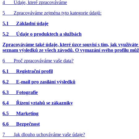
4 Údaje, které zpracováváme
5 Zpracováváme zejména tyto kategorie údajů:
5.1 Základní údaje
5.2 Údaje o produktech a službách
Zpracováváme také údaje, které úzce souvisí s tím, jak využíváte
seznam výsledků ze všech závodů. O vymazání svého profilu můž
6 Proč zpracováváme vaše data?
6.1 Registrační profil
6.2 E-mail pro zasílání výsledků
6.3 Fotografie
6.4 Řízení vztahů se zákazníky
6.5 Marketing
6.6 Bezpečnost
7 Jak dlouho uchováváme vaše údaje?