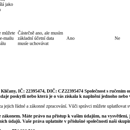
ílá jako
m
e můžete
Částečně ano, ale musím
 e-mailu
základní účetní data
Ano
Ne
eálu
musíe uchovávat
9, Klíčany, IČ: 22395474, DIČ: CZ22395474
Společnost s ručením o
e poskytli nebo která je o vás získala k naplnění jednoho nebo v
a jejich řádné a zákonné zpracování. Vůči správci můžete uplatňovat 
zákonem. Máte právo na přístup k vašim údajům, na vysvětlení, ja
h údajů. Vaše práva uplatníte v příslušné společnosti naší skupi