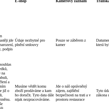
E-shop
Kamerový záznam
Transka
ám
stěji jde
Údaje nezbytné pro
Pouze se záběrem z
Datumem
narození,
plnění smlouvy
kamer
která by
e, podpis
souhlas
edků,
e na
abuli,
lení a
zním
Musíme vědět komu
Jde o náš oprávněný
e již o
zboží prodáváme a kam
zájem, zajištění
Tyto úd
i,
ho doručit. Tyto data dále
bezpečnosti na trati a v
zákona 
 změnu.
nijak nezpracováváme.
prostoru restaurace
še
li,