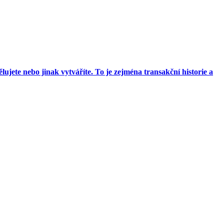
ujete nebo jinak vytváříte. To je zejména transakční historie a