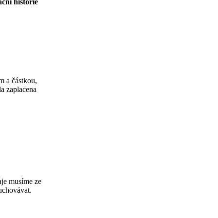
ční historie
 a částkou,
la zaplacena
aje musíme ze
uchovávat.