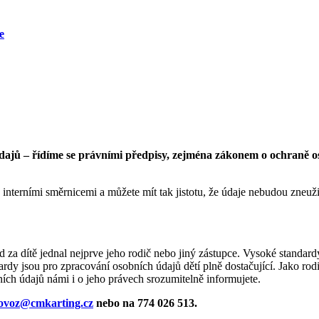
e
údajů – řídíme se právními předpisy, zejména zákonem o ochraně 
nterními směrnicemi a můžete mít tak jistotu, že údaje nebudou zneužit
 za dítě jednal nejprve jeho rodič nebo jiný zástupce. Vysoké standard
dy jsou pro zpracování osobních údajů dětí plně dostačující. Jako rodi
bních údajů námi i o jeho právech srozumitelně informujete.
ovoz@cmkarting.cz
nebo na 774 026 513.