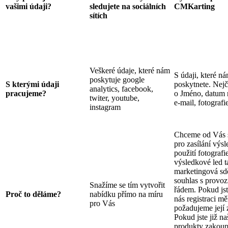
vašimi údaji?
sledujete na sociálních
CMKarting
sítích
Veškeré údaje, které nám
S údaji, které n
poskytuje google
S kterými údaji
poskytnete. Nejča
analytics, facebook,
pracujeme?
o Jméno, datum 
twiter, youtube,
e-mail, fotografi
instagram
Chceme od Vás 
pro zasílání výsl
použití fotografi
výsledkové led t
marketingová sdě
souhlas s provo
Snažíme se tím vytvořit
řádem. Pokud jst
Proč to děláme?
nabídku přímo na míru
nás registraci měl
pro Vás
požadujeme její
Pokud jste již na
produkty zakoupi