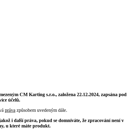
mezeným CM Karting s.r.o., založena 22.12.2024, zapsána pod
íce účelů.
svá
práva
způsobem uvedeným dále.
kož i další práva, pokud se domníváte, že zpracování není v
ny, u které máte produkt.