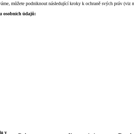
váme, můžete podniknout následující kroky k ochraně svých práv (viz n
u osobních údajů:
lu v