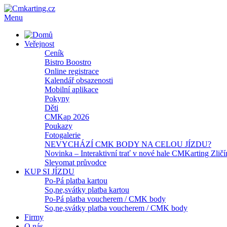
Menu
Veřejnost
Ceník
Bistro Boostro
Online registrace
Kalendář obsazenosti
Mobilní aplikace
Pokyny
Děti
CMKap 2026
Poukazy
Fotogalerie
NEVYCHÁZÍ CMK BODY NA CELOU JÍZDU?
Novinka – Interaktivní trať v nové hale CMKarting Zličí
Slevomat průvodce
KUP SI JÍZDU
Po-Pá platba kartou
So,ne,svátky platba kartou
Po-Pá platba voucherem / CMK body
So,ne,svátky platba voucherem / CMK body
Firmy
O nás